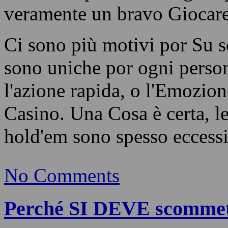
veramente un bravo Giocare
Ci sono più motivi por Su 
sono uniche por ogni person
l'azione rapida, o l'Emozio
Casino. Una Cosa è certa, l
hold'em sono spesso eccessi
No Comments
Perché SI DEVE scommet