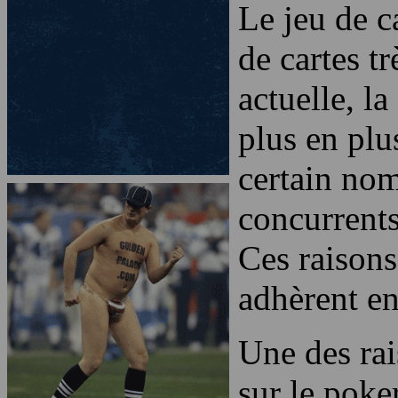
Le jeu de c
de cartes tr
actuelle, l
plus en plu
certain nom
concurrents
Ces raisons
adhèrent en
Une des rai
sur le poke