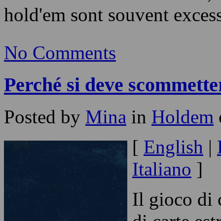
hold'em sont souvent excess
No Comments
Perché si deve scommette
Posted by
Mina
in
Holdem
[
English
|
Italiano
]
Il gioco di