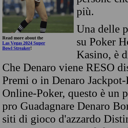
più.
Una delle p
Read more about the
su Poker Ho
Las Vegas 2024 Super
Bowl Streaker
!
Kasino, è d
Che Denaro viene RESO disp
Premi o in Denaro Jackpot
Online-Poker, questo è un 
pro Guadagnare Denaro Bonu
siti di gioco d'azzardo Disti