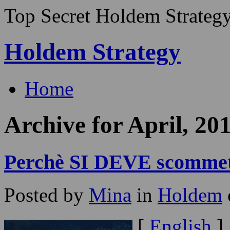
Top Secret Holdem Strateg
Holdem Strategy
Home
Archive for April, 20
Perchè SI DEVE scommett
Posted by
Mina
in
Holdem
[
English
]