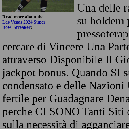
Una delle r
Read more about the
su holdem p
Las Vegas 2024 Super
Bowl Streaker
!
pressoterap
cercare di Vincere Una Par
attraverso Disponibile Il G
jackpot bonus. Quando SI s
condensato e delle Nazioni
fertile per Guadagnare Den
perche CI SONO Tanti Siti d
sulla necessità di agganciar