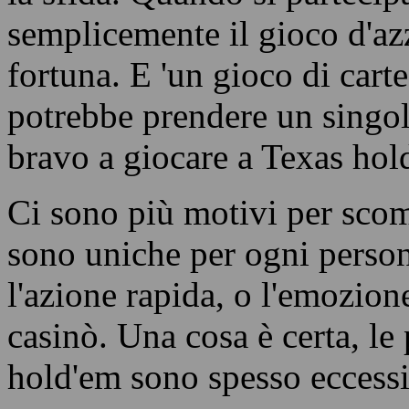
semplicemente il gioco d'az
fortuna. E 'un gioco di carte
potrebbe prendere un singo
bravo a giocare a Texas hol
Ci sono più motivi per sco
sono uniche per ogni person
l'azione rapida, o l'emozio
casinò. Una cosa è certa, l
hold'em sono spesso eccessi