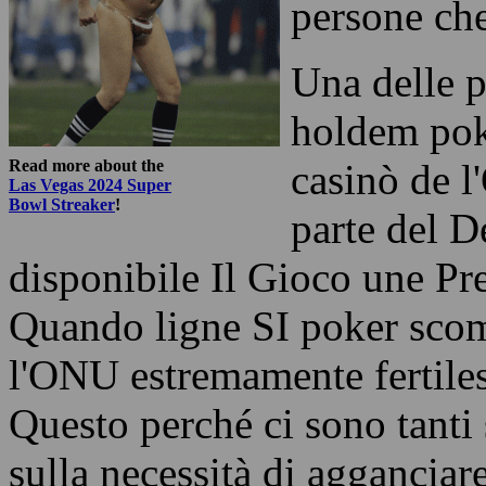
persone che
Una delle p
holdem poke
Read more about the
casinò de l
Las Vegas 2024 Super
Bowl Streaker
!
parte del 
disponibile Il Gioco une P
Quando ligne SI poker scom
l'ONU estremamente fertile
Questo perché ci sono tanti 
sulla necessità di agganciare