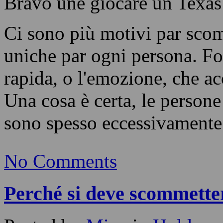
Bravo une giocare un Texas
Ci sono più motivi par sco
uniche par ogni persona. For
rapida, o l'emozione, che a
Una cosa è certa, le person
sono spesso eccessivamente 
No Comments
Perché si deve scommette