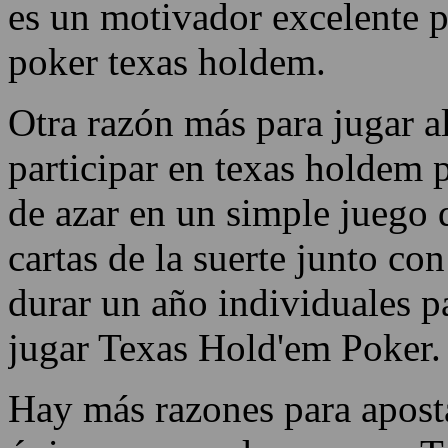
es un motivador excelente p
poker texas holdem.
Otra razón más para jugar al
participar en texas holdem 
de azar en un simple juego 
cartas de la suerte junto con
durar un año individuales p
jugar Texas Hold'em Poker.
Hay más razones para aposta